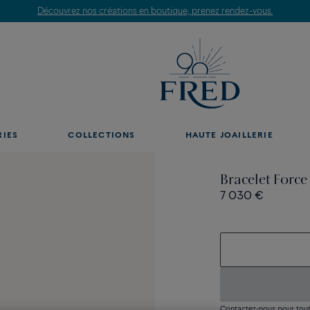
Découvrez nos créations en boutique, prenez rendez-vous.
RIES
COLLECTIONS
HAUTE JOAILLERIE
Bracelet Force
7 030 €
Contactez-nous pour toute