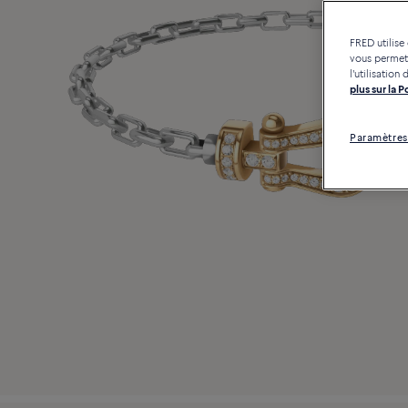
FRED utilise
vous permett
l'utilisatio
plus sur la 
Paramètres