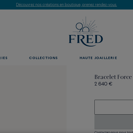
Découvrez nos créations en boutique, prenez rendez-vous.
RIES
COLLECTIONS
HAUTE JOAILLERIE
Bracelet Force
2 640 €
Contactez-nous pour toute