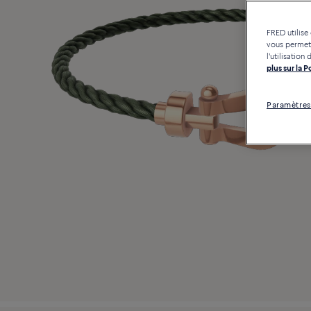
FRED utilise
vous permett
l'utilisatio
plus sur la 
Paramètres