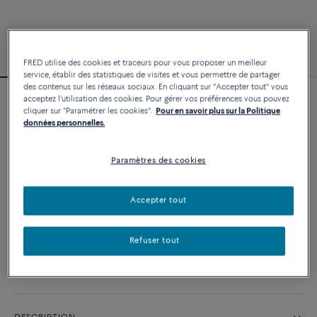
FRED utilise des cookies et traceurs pour vous proposer un meilleur
service, établir des statistiques de visites et vous permettre de partager
des contenus sur les réseaux sociaux. En cliquant sur "Accepter tout" vous
acceptez l'utilisation des cookies. Pour gérer vos préférences vous pouvez
Bracelet Force 10
cliquer sur "Paramétrer les cookies".
Pour en savoir plus sur la Politique
3 260 €
données personnelles.
Paramètres des cookies
PERSONNALISER
Accepter tout
AJOUTER AU PANIER
Contactez-nous pour toute question sur les tailles
Refuser tout
Disponibilité en boutique