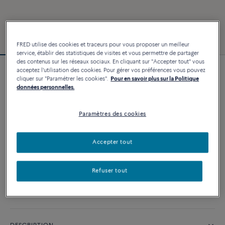
FRED utilise des cookies et traceurs pour vous proposer un meilleur
service, établir des statistiques de visites et vous permettre de partager
des contenus sur les réseaux sociaux. En cliquant sur "Accepter tout" vous
acceptez l'utilisation des cookies. Pour gérer vos préférences vous pouvez
Bracelet Force 10
cliquer sur "Paramétrer les cookies".
Pour en savoir plus sur la Politique
4 540 €
données personnelles.
Paramètres des cookies
PERSONNALISER
Accepter tout
AJOUTER AU PANIER
Contactez-nous pour toute question sur les tailles
Refuser tout
Disponibilité en boutique