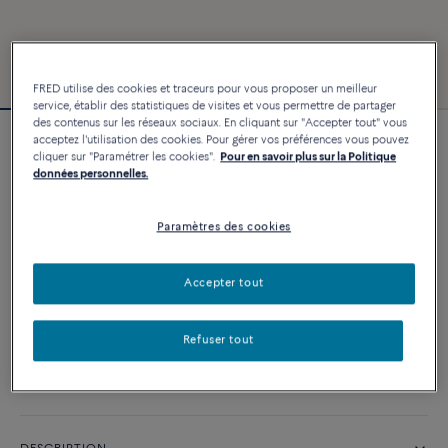
FRED utilise des cookies et traceurs pour vous proposer un meilleur
service, établir des statistiques de visites et vous permettre de partager
des contenus sur les réseaux sociaux. En cliquant sur "Accepter tout" vous
acceptez l'utilisation des cookies. Pour gérer vos préférences vous pouvez
Bracelet Force 10
cliquer sur "Paramétrer les cookies".
Pour en savoir plus sur la Politique
2 840 €
données personnelles.
Paramètres des cookies
PERSONNALISER
Accepter tout
AJOUTER AU PANIER
Contactez-nous pour toute question sur les tailles
Refuser tout
Disponibilité en boutique