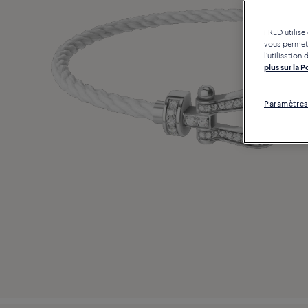
FRED utilise
vous permett
l'utilisatio
plus sur la 
Paramètres