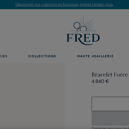
Découvrez nos créations en boutique, prenez rendez-vous.
RIES
COLLECTIONS
HAUTE JOAILLERIE
Bracelet Force
4 840 €
Contactez-nous pour toute