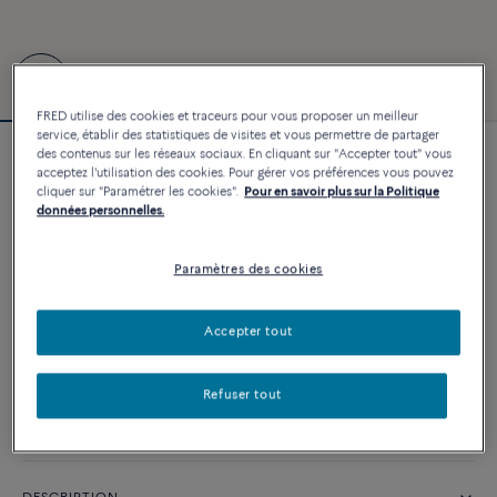
FRED utilise des cookies et traceurs pour vous proposer un meilleur
service, établir des statistiques de visites et vous permettre de partager
des contenus sur les réseaux sociaux. En cliquant sur "Accepter tout" vous
Bracelet Force 10
acceptez l'utilisation des cookies. Pour gérer vos préférences vous pouvez
9 330 €
cliquer sur "Paramétrer les cookies".
Pour en savoir plus sur la Politique
données personnelles.
Paramètres des cookies
PERSONNALISER
AJOUTER AU PANIER
Accepter tout
Contactez-nous pour toute question sur les tailles
Refuser tout
Disponibilité en boutique