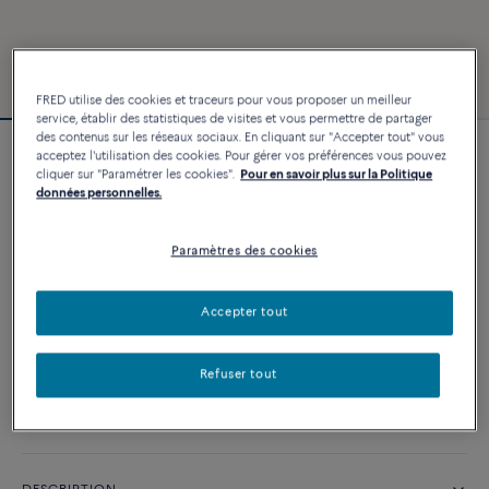
FRED utilise des cookies et traceurs pour vous proposer un meilleur
service, établir des statistiques de visites et vous permettre de partager
des contenus sur les réseaux sociaux. En cliquant sur "Accepter tout" vous
acceptez l'utilisation des cookies. Pour gérer vos préférences vous pouvez
Bracelet Force 10
cliquer sur "Paramétrer les cookies".
Pour en savoir plus sur la Politique
8 850 €
données personnelles.
Paramètres des cookies
PERSONNALISER
Accepter tout
AJOUTER AU PANIER
Contactez-nous pour toute question sur les tailles
Refuser tout
Disponibilité en boutique