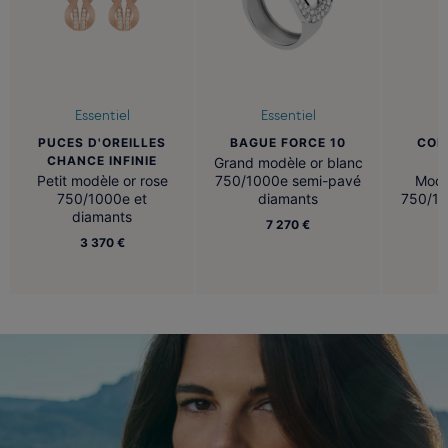
Essentiel
Essentiel
PUCES D'OREILLES
BAGUE FORCE 10
COL
CHANCE INFINIE
Grand modèle or blanc
Petit modèle or rose
750/1000e semi-pavé
Modè
750/1000e et
diamants
750/10
diamants
7 270 €
3 370 €