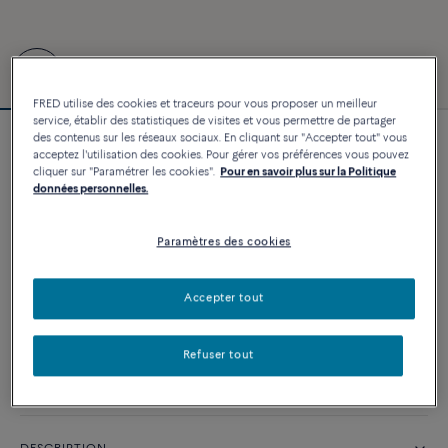
FRED utilise des cookies et traceurs pour vous proposer un meilleur
service, établir des statistiques de visites et vous permettre de partager
des contenus sur les réseaux sociaux. En cliquant sur "Accepter tout" vous
Bracelet Force 10
acceptez l'utilisation des cookies. Pour gérer vos préférences vous pouvez
cliquer sur "Paramétrer les cookies".
Pour en savoir plus sur la Politique
26 350 €
données personnelles.
Paramètres des cookies
PERSONNALISER
AJOUTER AU PANIER
Accepter tout
Contactez-nous pour toute question sur les tailles
Refuser tout
Disponibilité en boutique