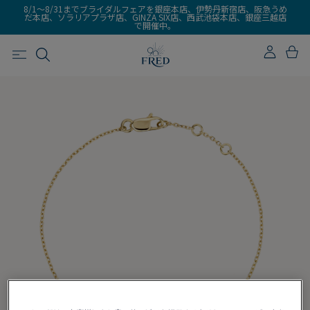
8/1～8/31までブライダルフェアを銀座本店、伊勢丹新宿店、阪急うめ
だ本店、ソラリアプラザ店、GINZA SIX店、西武池袋本店、銀座三越店
で開催中。