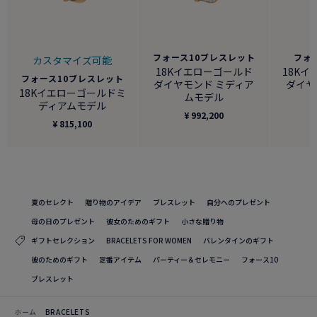
フォース10ブレスレット
フォ
カスタマイズ可能
18Kイエローゴールド
18K
フォース10ブレスレット
ダイヤモンド ミディア
ダイヤ
18Kイエローゴールドミ
ムモデル
ディアムモデル
¥ 992,200
¥ 815,100
夏のセレクト
贈り物のアイデア
ブレスレット
自分へのプレゼント
母の日のプレゼント
彼女のためのギフト
小さな贈り物
ギフトセレクション
BRACELETS FOR WOMEN
バレンタインのギフト
彼のためのギフト
定番アイテム
パーティー＆セレモニー
フォース10
ブレスレット
ホーム
BRACELETS