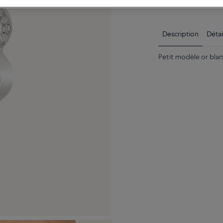
Disponibilité en bou
Description
Détai
Petit modèle or bla