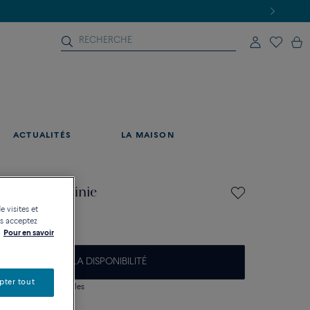
ACTUALITÉS
LA MAISON
es Chance Infinie
e visites et
us acceptez
Pour en savoir
M'AVERTIR DE LA DISPONIBILITÉ
pter tout
 question sur les tailles