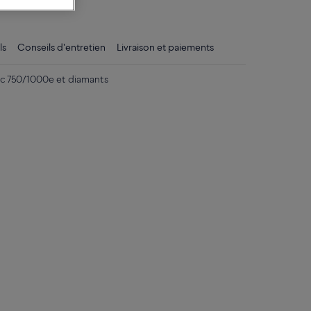
tique
ls
Conseils d'entretien
Livraison et paiements
nc 750/1000e et diamants