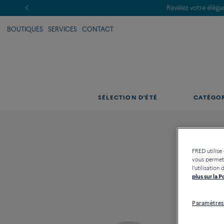
BOUTIQUES
SERVICES
CONTACT
SÉLECTION D'ÉTÉ
CATÉGO
FRED utilise
vous permett
l'utilisatio
plus sur la 
Paramètres