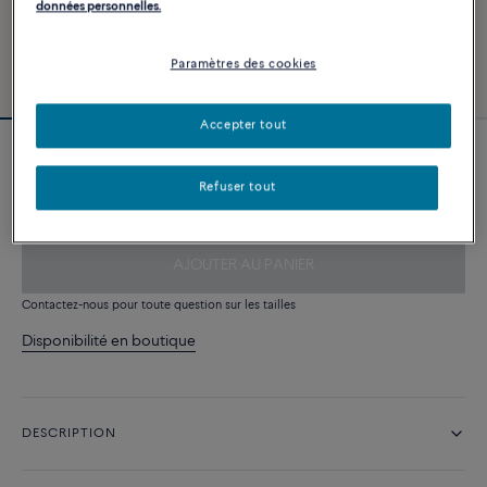
données personnelles.
Paramètres des cookies
Accepter tout
Câble blanc
Refuser tout
340 €
AJOUTER AU PANIER
Contactez-nous pour toute question sur les tailles
Disponibilité en boutique
DESCRIPTION