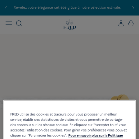
élez votre élégance cet été grâce à notre
sélection estivale.
Découvrez nos
FRED utilise des cookies et traceurs pour vous proposer un meilleur
service, établir des statistiques de visites et vous permettre de partager
des contenus sur les réseaux sociaux. En cliquant sur "Accepter tout" vous
acceptez l'utilisation des cookies. Pour gérer vos préférences vous pouvez
cliquer sur "Paramétrer les cookies".
Pour en savoir plus sur la Politique