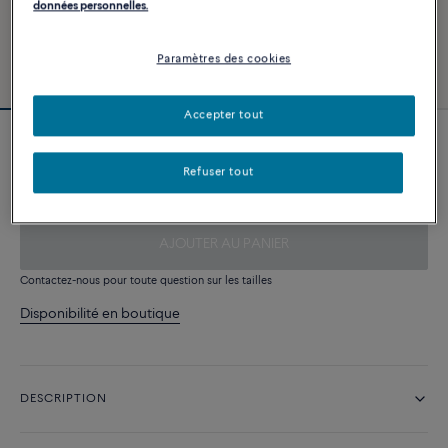
données personnelles.
Paramètres des cookies
Accepter tout
Câble turquoise
Refuser tout
340 €
AJOUTER AU PANIER
Contactez-nous pour toute question sur les tailles
Disponibilité en boutique
DESCRIPTION