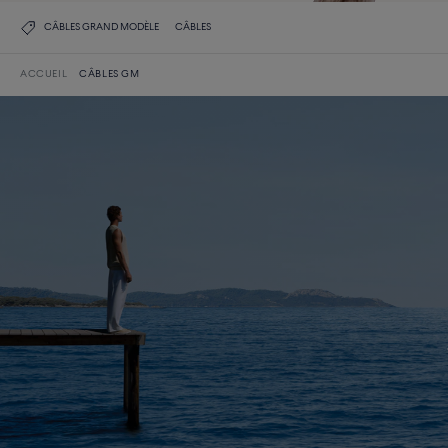
CÂBLES GRAND MODÈLE
CÂBLES
ACCUEIL
CÂBLES GM