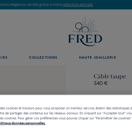
Découvrez nos créations en boutique, prenez rendez-vous.
RIES
COLLECTIONS
HAUTE JOAILLERIE
Câble taupe
340 €
 des cookies et traceurs pour vous proposer un meilleur service, établir des statistiques d
re de partager des contenus sur les réseaux sociaux. En cliquant sur "Accepter tout" vo
Contactez-nous pour toute
n des cookies. Pour gérer vos préférences vous pouvez cliquer sur "Paramétrer les cookies".
Politique données personnelles.
Disponibilité en bou