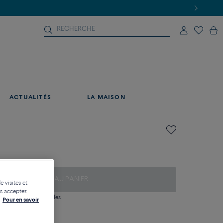
ACTUALITÉS
LA MAISON
AJOUTER AU PANIER
e visites et
us acceptez
 question sur les tailles
Pour en savoir
tique