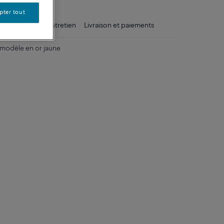
pter tout
ls
Conseils d'entretien
Livraison et paiements
 modèle en or jaune