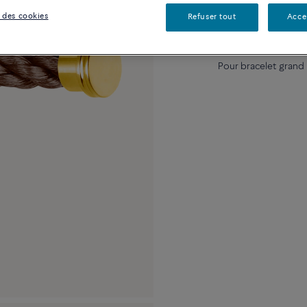
 des cookies
Refuser tout
Acce
Description
Détai
Pour bracelet grand