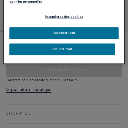
données personnelles.
Paramètres des cookies
Accepter tout
Bracelet multichaîne or blanc 750/1000e
Refuser tout
2 340 €
AJOUTER AU PANIER
Contactez-nous pour toute question sur les tailles
Disponibilité en boutique
DESCRIPTION