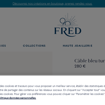
Découvrez nos créations en boutique, prenez rendez-vous.
RIES
COLLECTIONS
HAUTE JOAILLERIE
Câble bleu tu
280 €
 des cookies et traceurs pour vous proposer un meilleur service, établir des statistiques d
re de partager des contenus sur les réseaux sociaux. En cliquant sur "Accepter tout" vo
Contactez-nous pour toute
n des cookies. Pour gérer vos préférences vous pouvez cliquer sur "Paramétrer les cookies".
Politique données personnelles.
Disponibilité en bou