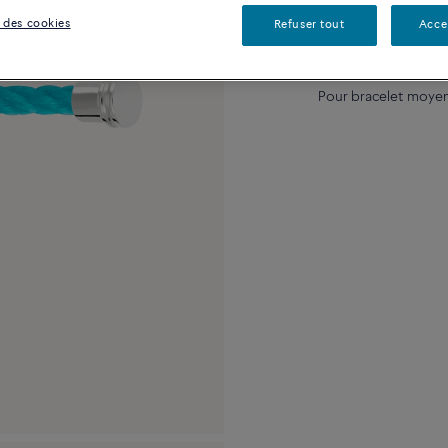
 des cookies
Refuser tout
Acce
Description
Détai
Pour bracelet moyen