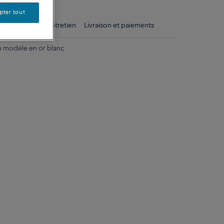
pter tout
ls
Conseils d'entretien
Livraison et paiements
 modèle en or blanc