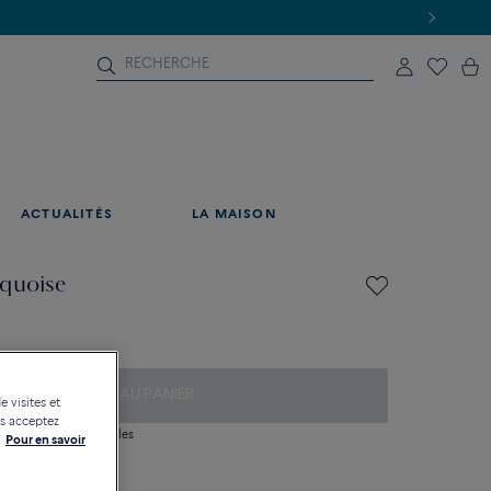
ACTUALITÉS
LA MAISON
rquoise
AJOUTER AU PANIER
e visites et
us acceptez
 question sur les tailles
Pour en savoir
tique