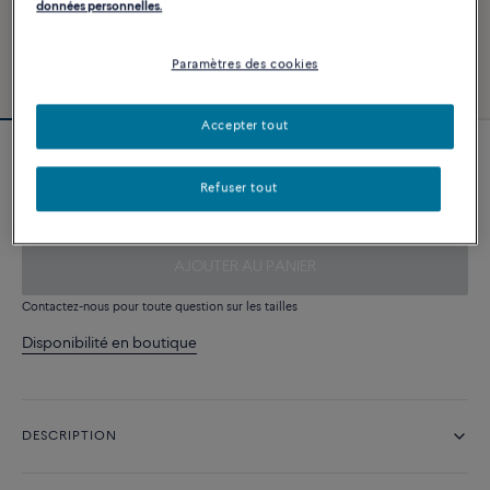
données personnelles.
Paramètres des cookies
Accepter tout
Câble bleu jean
Refuser tout
280 €
AJOUTER AU PANIER
Contactez-nous pour toute question sur les tailles
Disponibilité en boutique
DESCRIPTION