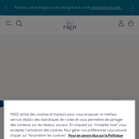
vélez votre élégance cet été grâce à notre
sélection estivale.
Découvrez n
FRED utilise des cookies et traceurs pour vous proposer un meilleur
service, établir des statistiques de visites et vous permettre de partager
des contenus sur les réseaux sociaux. En cliquant sur "Accepter tout" vous
acceptez l'utilisation des cookies. Pour gérer vos préférences vous pouvez
cliquer sur "Paramétrer les cookies".
Pour en savoir plus sur la Politique