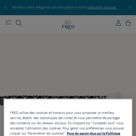
P
ale.
Découvrez nos créations en boutique, prenez rendez-vous.
FRED utilise des cookies et traceurs pour vous proposer un meilleur
service, établir des statistiques de visites et vous permettre de partager
des contenus sur les réseaux sociaux. En cliquant sur "Accepter tout" vous
acceptez l'utilisation des cookies. Pour gérer vos préférences vous pouvez
cliquer sur "Paramétrer les cookies".
Pour en savoir plus sur la Politique