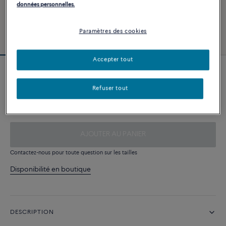
données personnelles.
Paramètres des cookies
Accepter tout
Bracelet ligne diamants noirs or blanc
750/1000e
Refuser tout
15 360 €
AJOUTER AU PANIER
Contactez-nous pour toute question sur les tailles
Disponibilité en boutique
DESCRIPTION