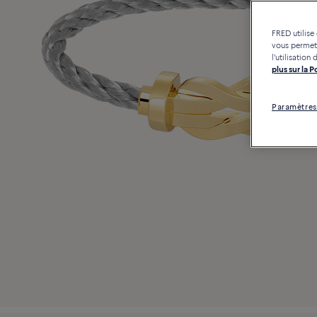
FRED utilise
vous permett
l'utilisatio
plus sur la 
Paramètres