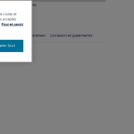
 question sur les tailles
e visites et
tique
us acceptez
Pour en savoir
ls
Conseils d'entretien
Livraison et paiements
pter tout
une 750/1000e