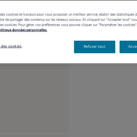
Contactez-nous pour toute
 des cookies et traceurs pour vous proposer un meilleur service, établir des statistiques d
Disponibilité en bou
re de partager des contenus sur les réseaux sociaux. En cliquant sur "Accepter tout" vo
n des cookies. Pour gérer vos préférences vous pouvez cliquer sur "Paramétrer les cookies".
Politique données personnelles.
Description
Détai
 des cookies
Refuser tout
Acce
Grand modèle or ja