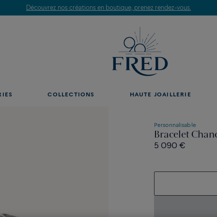
Découvrez nos créations en boutique, prenez rendez-vous.
RIES
COLLECTIONS
HAUTE JOAILLERIE
Personnalisable
Bracelet Chanc
5 090 €