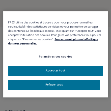
FRED utilise des cookies et traceurs pour vous proposer un meilleur
service, établir des statistiques de visites et vous permettre de partager
des contenus sur les réseaux sociaux. En cliquant sur "Accepter tout" vous
acceptez l'utilisation des cookies. Pour gérer vos préférences vous pouvez
Bracelet Chance Infinie
cliquer sur "Paramétrer les cookies".
Pour en savoir plus sur la Politique
5 040 €
données personnelles.
Paramètres des cookies
PERSONNALISER
Accepter tout
AJOUTER AU PANIER
Contactez-nous pour toute question sur les tailles
Refuser tout
Disponibilité en boutique