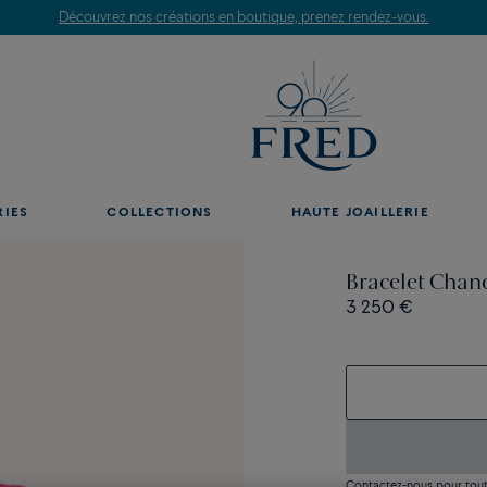
Découvrez nos créations en boutique, prenez rendez-vous.
RIES
COLLECTIONS
HAUTE JOAILLERIE
Bracelet Chanc
3 250 €
Contactez-nous pour toute