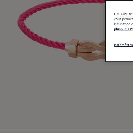
FRED utilise
vous permett
l'utilisatio
plus sur la 
Paramètres