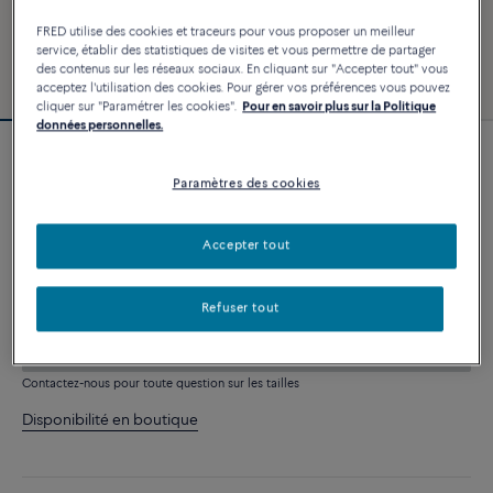
FRED utilise des cookies et traceurs pour vous proposer un meilleur
service, établir des statistiques de visites et vous permettre de partager
des contenus sur les réseaux sociaux. En cliquant sur "Accepter tout" vous
acceptez l'utilisation des cookies. Pour gérer vos préférences vous pouvez
cliquer sur "Paramétrer les cookies".
Pour en savoir plus sur la Politique
données personnelles.
Personnalisable
Bracelet Chance Infinie
Paramètres des cookies
5 590 €
Accepter tout
PERSONNALISER
Refuser tout
AJOUTER AU PANIER
Contactez-nous pour toute question sur les tailles
Disponibilité en boutique