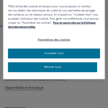
FRED utilise des cookies et traceurs pour vous proposer un meilleur
service, établir des statistiques de visites et vous permettre de partager
des contenus sur les réseaux sociaux. En cliquant sur "Accepter tout" vous
acceptez l'utilisation des cookies. Pour gérer vos préférences vous pouvez
cliquer sur "Paramétrer les cookies".
Pour en savoir plus sur la Politique
données personnelles.
Bracelet Force 10 #FREDxRolandGarros
Paramètres des cookies
3 250 €
Accepter tout
PERSONNALISER
Refuser tout
AJOUTER AU PANIER
Contactez-nous pour toute question sur les tailles
Disponibilité en boutique