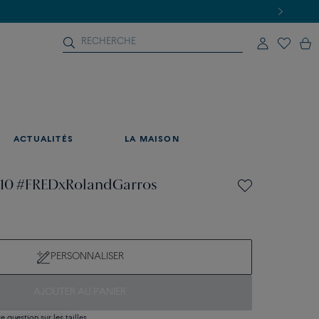
ACTUALITÉS
LA MAISON
e 10 #FREDxRolandGarros
PERSONNALISER
AJOUTER AU PANIER
 question sur les tailles