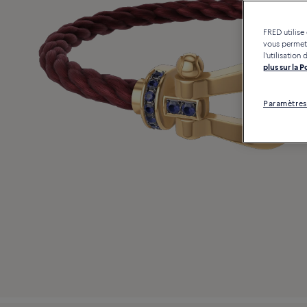
FRED utilise
vous permett
l'utilisatio
plus sur la 
Paramètres