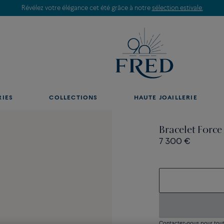
Révélez votre élégance cet été grâce à notre
sélection estivale.
RIES
COLLECTIONS
HAUTE JOAILLERIE
Bracelet Forc
7 300 €
Contactez-nous pour toute