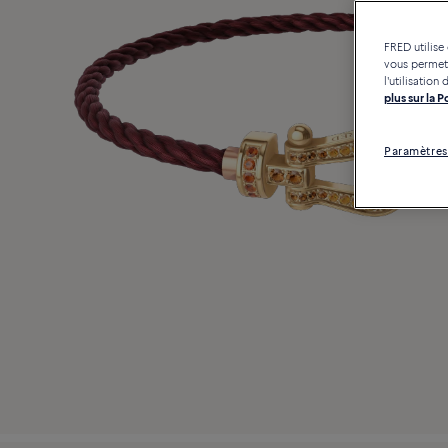
FRED utilise
vous permett
l'utilisatio
plus sur la 
Paramètres