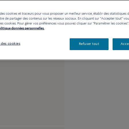
Contactez-nous pour toute
 des cookies et traceurs pour vous proposer un meilleur service, établir des statistiques d
Disponibilité en bou
re de partager des contenus sur les réseaux sociaux. En cliquant sur "Accepter tout" vo
n des cookies. Pour gérer vos préférences vous pouvez cliquer sur "Paramétrer les cookies".
Politique données personnelles.
Description
Détai
 des cookies
Refuser tout
Acce
Moyen modèle or jau