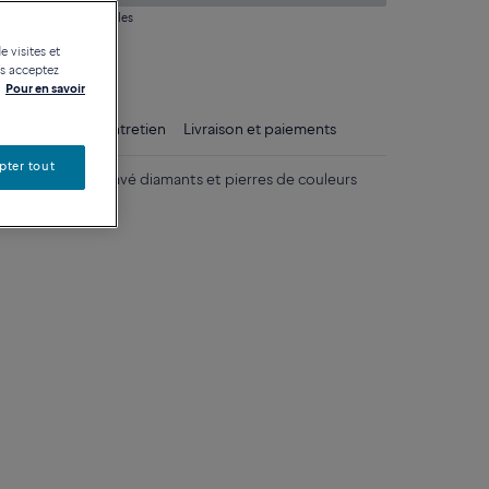
 question sur les tailles
e visites et
tique
us acceptez
Pour en savoir
ls
Conseils d'entretien
Livraison et paiements
pter tout
ne 750/1000e pavé diamants et pierres de couleurs