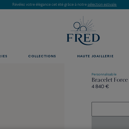
Révélez votre élégance cet été grâce à notre
sélection estivale.
RIES
COLLECTIONS
HAUTE JOAILLERIE
Personnalisable
Bracelet Forc
4 840 €