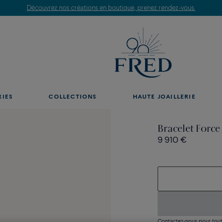
Découvrez nos créations en boutique, prenez rendez-vous.
RIES
COLLECTIONS
HAUTE JOAILLERIE
Bracelet Forc
9 910 €
Contactez-nous pour toute