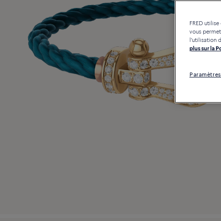
FRED utilise
vous permett
l'utilisatio
plus sur la 
Paramètres