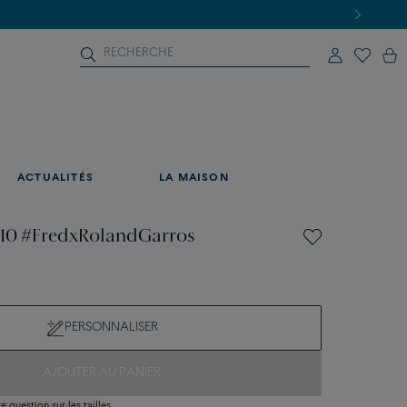
ACTUALITÉS
LA MAISON
e 10 #FredxRolandGarros
PERSONNALISER
AJOUTER AU PANIER
 question sur les tailles