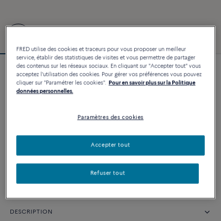
FRED utilise des cookies et traceurs pour vous proposer un meilleur
service, établir des statistiques de visites et vous permettre de partager
des contenus sur les réseaux sociaux. En cliquant sur "Accepter tout" vous
Exclusivité web
acceptez l'utilisation des cookies. Pour gérer vos préférences vous pouvez
Bracelet Force 10 #gobeyond
cliquer sur "Paramétrer les cookies".
Pour en savoir plus sur la Politique
données personnelles.
1 590 €
Paramètres des cookies
PERSONNALISER
Accepter tout
AJOUTER AU PANIER
Contactez-nous pour toute question sur les tailles
Refuser tout
DESCRIPTION