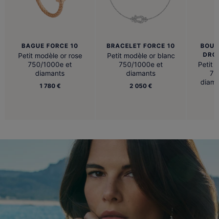
BAGUE FORCE 10
BRACELET FORCE 10
BOUC
DROI
Petit modèle or rose
Petit modèle or blanc
750/1000e et
750/1000e et
Petit 
diamants
diamants
75
diama
1 780 €
2 050 €