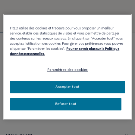
FRED utilise des cookies et traceurs pour vous proposer un meilleur
service, établir des statistiques de visites et vous permettre de partager
des contenus sur les réseaux sociaux. En cliquant sur "Accepter tout" vous
acceptez l'utilisation des cookies. Pour gérer vos préférences vous pouvez
Bracelet Force 10
cliquer sur "Paramétrer les cookies".
Pour en savoir plus sur la Politique
3 870 €
données personnelles.
Paramètres des cookies
PERSONNALISER
Accepter tout
AJOUTER AU PANIER
Contactez-nous pour toute question sur les tailles
Refuser tout
Disponibilité en boutique