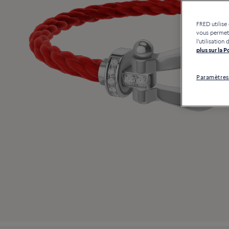
FRED utilise
vous permett
l'utilisatio
plus sur la 
Paramètres