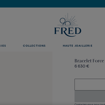
Découvrez nos créations en boutique, prenez rendez-vous.
RIES
COLLECTIONS
HAUTE JOAILLERIE
Bracelet Force
6 630 €
Contactez-nous pour toute