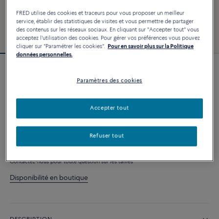
FRED utilise des cookies et traceurs pour vous proposer un meilleur
service, établir des statistiques de visites et vous permettre de partager
des contenus sur les réseaux sociaux. En cliquant sur "Accepter tout" vous
acceptez l'utilisation des cookies. Pour gérer vos préférences vous pouvez
cliquer sur "Paramétrer les cookies".
Pour en savoir plus sur la Politique
données personnelles.
Bracelet Force 10
Paramètres des cookies
6 630 €
Accepter tout
PERSONNALISER
Refuser tout
AJOUTER AU PANIER
Contactez-nous pour toute question sur les tailles
Disponibilité en boutique