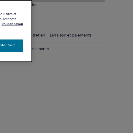
 question sur les tailles
e visites et
tique
us acceptez
Pour en savoir
ls
Conseils d'entretien
Livraison et paiements
pter tout
une 750/1000e et diamants