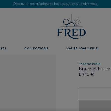
Découvrez nos créations en boutique, prenez rendez-vous.
RIES
COLLECTIONS
HAUTE JOAILLERIE
Personnalisable
Bracelet Force
6 240 €