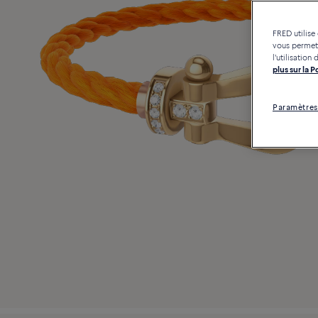
FRED utilise
vous permett
l'utilisatio
plus sur la 
Paramètres