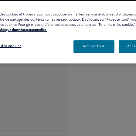
Contactez-nous pour toute
 des cookies et traceurs pour vous proposer un meilleur service, établir des statistiques d
Disponibilité en bou
re de partager des contenus sur les réseaux sociaux. En cliquant sur "Accepter tout" vo
n des cookies. Pour gérer vos préférences vous pouvez cliquer sur "Paramétrer les cookies".
Politique données personnelles.
Description
Détai
 des cookies
Refuser tout
Acce
Grand modèle or ja