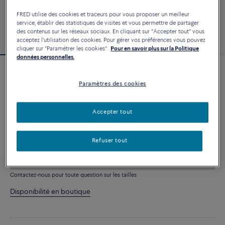
FRED utilise des cookies et traceurs pour vous proposer un meilleur
service, établir des statistiques de visites et vous permettre de partager
des contenus sur les réseaux sociaux. En cliquant sur "Accepter tout" vous
acceptez l'utilisation des cookies. Pour gérer vos préférences vous pouvez
cliquer sur "Paramétrer les cookies".
Pour en savoir plus sur la Politique
données personnelles.
Personnalisable
Bracelet Force 10
Paramètres des cookies
6 350 €
Accepter tout
PERSONNALISER
Refuser tout
AJOUTER AU PANIER
Contactez-nous pour toute question sur les tailles
Disponibilité en boutique