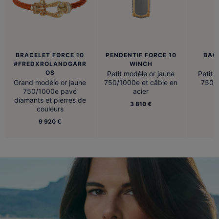
BRACELET FORCE 10
PENDENTIF FORCE 10
BAG
#FREDXROLANDGARR
WINCH
OS
Petit modèle or jaune
Petit 
Grand modèle or jaune
750/1000e et câble en
750/1
750/1000e pavé
acier
diamants et pierres de
3 810 €
couleurs
9 920 €