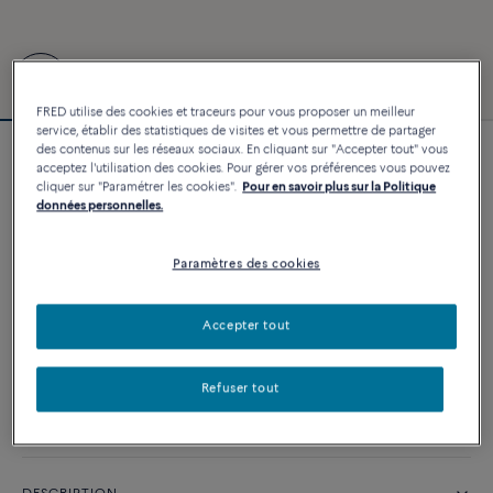
FRED utilise des cookies et traceurs pour vous proposer un meilleur
service, établir des statistiques de visites et vous permettre de partager
des contenus sur les réseaux sociaux. En cliquant sur "Accepter tout" vous
Bracelet Force 10
acceptez l'utilisation des cookies. Pour gérer vos préférences vous pouvez
cliquer sur "Paramétrer les cookies".
Pour en savoir plus sur la Politique
10 810 €
données personnelles.
Paramètres des cookies
PERSONNALISER
AJOUTER AU PANIER
Accepter tout
Contactez-nous pour toute question sur les tailles
Refuser tout
Disponibilité en boutique