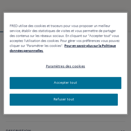
FRED utilise des cookies et traceurs pour vous proposer un meilleur
service, établir des statistiques de visites et vous permettre de partager
des contenus sur les réseaux sociaux. En cliquant sur "Accepter tout" vous
acceptez l'utilisation des cookies. Pour gérer vos préférences vous pouvez
Bracelet Force 10
cliquer sur "Paramétrer les cookies".
Pour en savoir plus sur la Politique
2 640 €
données personnelles.
Paramètres des cookies
PERSONNALISER
Accepter tout
AJOUTER AU PANIER
Contactez-nous pour toute question sur les tailles
Refuser tout
Disponibilité en boutique