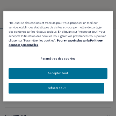
FRED utilise des cookies et traceurs pour vous proposer un meilleur
service, établir des statistiques de visites et vous permettre de partager
des contenus sur les réseaux sociaux. En cliquant sur "Accepter tout" vous
acceptez l'utilisation des cookies. Pour gérer vos préférences vous pouvez
Bracelet Force 10
cliquer sur "Paramétrer les cookies".
Pour en savoir plus sur la Politique
2 640 €
données personnelles.
Paramètres des cookies
PERSONNALISER
Accepter tout
AJOUTER AU PANIER
Contactez-nous pour toute question sur les tailles
Refuser tout
Disponibilité en boutique