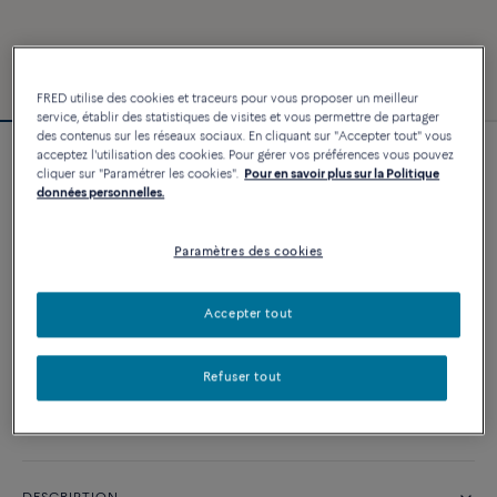
FRED utilise des cookies et traceurs pour vous proposer un meilleur
service, établir des statistiques de visites et vous permettre de partager
des contenus sur les réseaux sociaux. En cliquant sur "Accepter tout" vous
acceptez l'utilisation des cookies. Pour gérer vos préférences vous pouvez
Bracelet Force 10
cliquer sur "Paramétrer les cookies".
Pour en savoir plus sur la Politique
3 240 €
données personnelles.
Paramètres des cookies
PERSONNALISER
Accepter tout
AJOUTER AU PANIER
Contactez-nous pour toute question sur les tailles
Refuser tout
Disponibilité en boutique