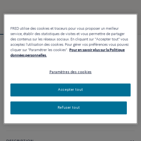
FRED utilise des cookies et traceurs pour vous proposer un meilleur
service, établir des statistiques de visites et vous permettre de partager
des contenus sur les réseaux sociaux. En cliquant sur "Accepter tout" vous
acceptez l'utilisation des cookies. Pour gérer vos préférences vous pouvez
Bracelet Force 10
cliquer sur "Paramétrer les cookies".
Pour en savoir plus sur la Politique
3 240 €
données personnelles.
Paramètres des cookies
PERSONNALISER
Accepter tout
AJOUTER AU PANIER
Contactez-nous pour toute question sur les tailles
Refuser tout
Disponibilité en boutique