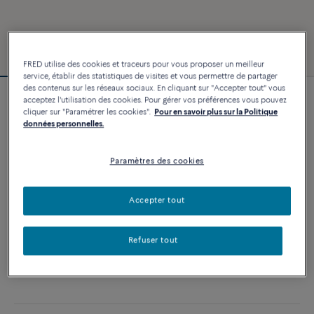
FRED utilise des cookies et traceurs pour vous proposer un meilleur
service, établir des statistiques de visites et vous permettre de partager
des contenus sur les réseaux sociaux. En cliquant sur "Accepter tout" vous
acceptez l'utilisation des cookies. Pour gérer vos préférences vous pouvez
Personnalisable
cliquer sur "Paramétrer les cookies".
Pour en savoir plus sur la Politique
Bracelet Force 10
données personnelles.
2 640 €
Paramètres des cookies
PERSONNALISER
Accepter tout
AJOUTER AU PANIER
Refuser tout
Contactez-nous pour toute question sur les tailles
Disponibilité en boutique