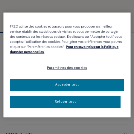
FRED utilise des cookies et traceurs pour vous proposer un meilleur
service, établir des statistiques de visites et vous permettre de partager
des contenus sur les réseaux sociaux. En cliquant sur "Accepter tout" vous
acceptez l'utilisation des cookies. Pour gérer vos préférences vous pouvez
Bracelet Force 10
cliquer sur "Paramétrer les cookies".
Pour en savoir plus sur la Politique
2 640 €
données personnelles.
Paramètres des cookies
PERSONNALISER
Accepter tout
AJOUTER AU PANIER
Contactez-nous pour toute question sur les tailles
Refuser tout
Disponibilité en boutique