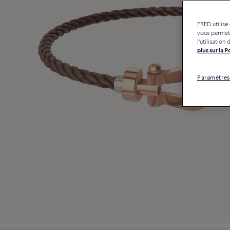
FRED utilise
vous permett
l'utilisatio
plus sur la 
Paramètres