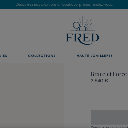
Découvrez nos créations en boutique, prenez rendez-vous.
RIES
COLLECTIONS
HAUTE JOAILLERIE
Bracelet Force
2 640 €
Contactez-nous pour toute