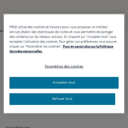
FRED utilise des cookies et traceurs pour vous proposer un meilleur
service, établir des statistiques de visites et vous permettre de partager
des contenus sur les réseaux sociaux. En cliquant sur "Accepter tout" vous
acceptez l'utilisation des cookies. Pour gérer vos préférences vous pouvez
Bracelet Force 10
cliquer sur "Paramétrer les cookies".
Pour en savoir plus sur la Politique
2 640 €
données personnelles.
Paramètres des cookies
PERSONNALISER
Accepter tout
AJOUTER AU PANIER
Contactez-nous pour toute question sur les tailles
Refuser tout
Disponibilité en boutique