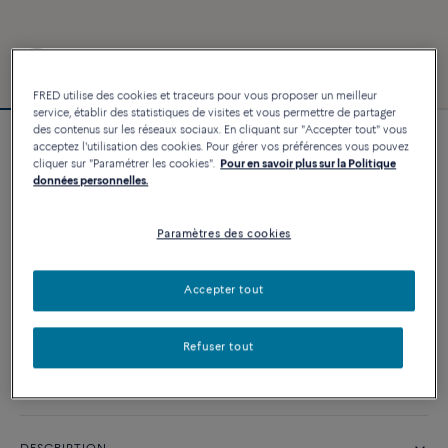
FRED utilise des cookies et traceurs pour vous proposer un meilleur
service, établir des statistiques de visites et vous permettre de partager
des contenus sur les réseaux sociaux. En cliquant sur "Accepter tout" vous
acceptez l'utilisation des cookies. Pour gérer vos préférences vous pouvez
Bracelet Force 10
cliquer sur "Paramétrer les cookies".
Pour en savoir plus sur la Politique
2 640 €
données personnelles.
Paramètres des cookies
PERSONNALISER
Accepter tout
AJOUTER AU PANIER
Contactez-nous pour toute question sur les tailles
Refuser tout
Disponibilité en boutique