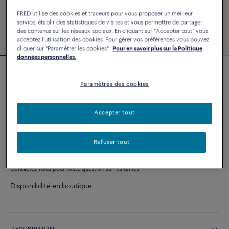
FRED utilise des cookies et traceurs pour vous proposer un meilleur
service, établir des statistiques de visites et vous permettre de partager
des contenus sur les réseaux sociaux. En cliquant sur "Accepter tout" vous
acceptez l'utilisation des cookies. Pour gérer vos préférences vous pouvez
cliquer sur "Paramétrer les cookies".
Pour en savoir plus sur la Politique
données personnelles.
Bracelet Force 10
Paramètres des cookies
3 240 €
Accepter tout
PERSONNALISER
Refuser tout
AJOUTER AU PANIER
Contactez-nous pour toute question sur les tailles
Disponibilité en boutique