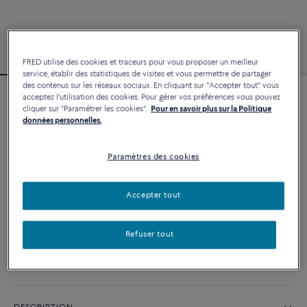
FRED utilise des cookies et traceurs pour vous proposer un meilleur
service, établir des statistiques de visites et vous permettre de partager
des contenus sur les réseaux sociaux. En cliquant sur "Accepter tout" vous
acceptez l'utilisation des cookies. Pour gérer vos préférences vous pouvez
Bracelet Force 10
cliquer sur "Paramétrer les cookies".
Pour en savoir plus sur la Politique
4 540 €
données personnelles.
Paramètres des cookies
PERSONNALISER
Accepter tout
AJOUTER AU PANIER
Contactez-nous pour toute question sur les tailles
Refuser tout
Disponibilité en boutique