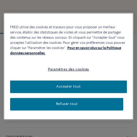
FRED utilise des cookies et traceurs pour vous proposer un meilleur
service, établir des statistiques de visites et vous permettre de partager
des contenus sur les réseaux sociaux. En cliquant sur "Accepter tout" vous
acceptez l'utilisation des cookies. Pour gérer vos préférences vous pouvez
Bracelet Force 10
cliquer sur "Paramétrer les cookies".
Pour en savoir plus sur la Politique
4 540 €
données personnelles.
Paramètres des cookies
PERSONNALISER
Accepter tout
AJOUTER AU PANIER
Contactez-nous pour toute question sur les tailles
Refuser tout
Disponibilité en boutique