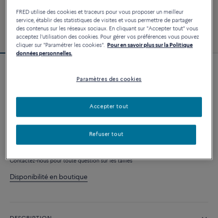
FRED utilise des cookies et traceurs pour vous proposer un meilleur
service, établir des statistiques de visites et vous permettre de partager
des contenus sur les réseaux sociaux. En cliquant sur "Accepter tout" vous
acceptez l'utilisation des cookies. Pour gérer vos préférences vous pouvez
cliquer sur "Paramétrer les cookies".
Pour en savoir plus sur la Politique
données personnelles.
Bracelet Force 10
Paramètres des cookies
4 540 €
Accepter tout
PERSONNALISER
Refuser tout
AJOUTER AU PANIER
Contactez-nous pour toute question sur les tailles
Disponibilité en boutique