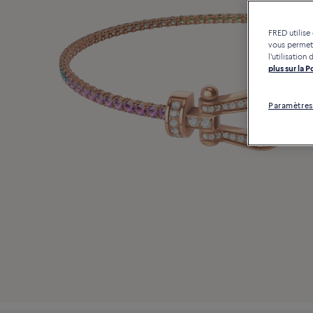
FRED utilise
vous permett
l'utilisatio
plus sur la 
Paramètres