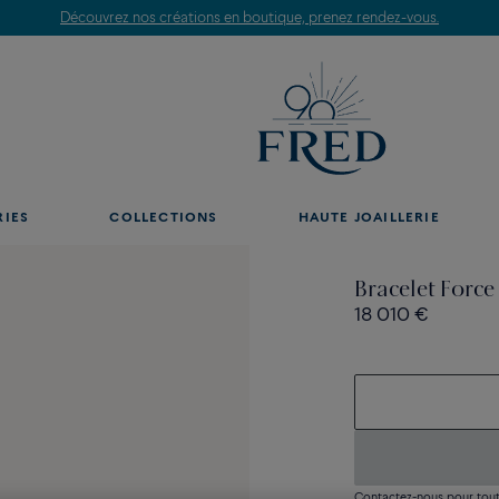
Découvrez nos créations en boutique, prenez rendez-vous.
RIES
COLLECTIONS
HAUTE JOAILLERIE
Bracelet Force
18 010 €
Contactez-nous pour toute