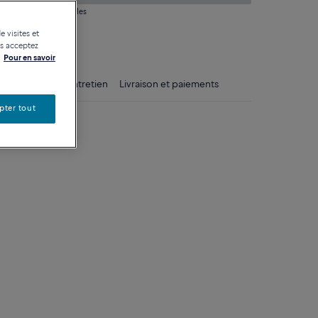
 question sur les tailles
e visites et
tique
us acceptez
Pour en savoir
ls
Conseils d'entretien
Livraison et paiements
pter tout
anc 750/1000e