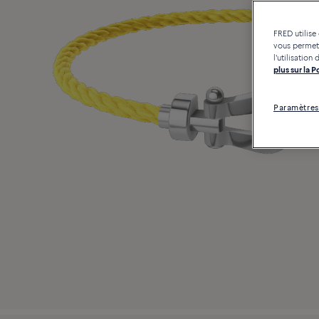
FRED utilise
vous permett
l'utilisatio
plus sur la 
Paramètres