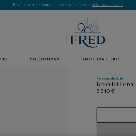
Révélez votre élégance cet été grâce à notre
sélection estivale.
RIES
COLLECTIONS
HAUTE JOAILLERIE
Personnalisable
Bracelet Force
2 840 €