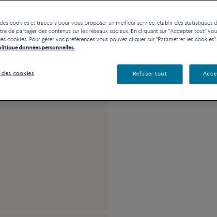
Contactez-nous pour toute
 des cookies et traceurs pour vous proposer un meilleur service, établir des statistiques d
Disponibilité en bou
re de partager des contenus sur les réseaux sociaux. En cliquant sur "Accepter tout" vo
n des cookies. Pour gérer vos préférences vous pouvez cliquer sur "Paramétrer les cookies".
Politique données personnelles.
Description
Détai
 des cookies
Refuser tout
Acce
Moyen modèle or bl