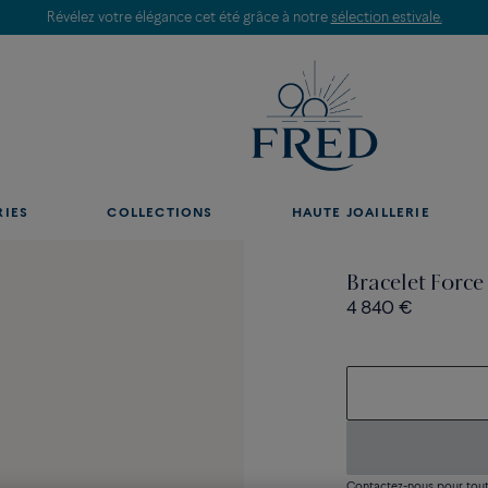
Révélez votre élégance cet été grâce à notre
sélection estivale.
RIES
COLLECTIONS
HAUTE JOAILLERIE
Bracelet Force
4 840 €
Contactez-nous pour toute