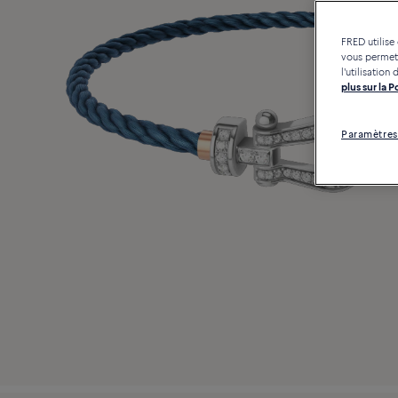
FRED utilise
vous permett
l'utilisatio
plus sur la 
Paramètres