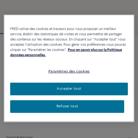
FRED utilise des cookies et traceurs pour vous proposer un meilleur
service, établir des statistiques de visites et vous permettre de partager
des contenus sur les réseaux sociaux. En cliquant sur "Accepter tout" vous
acceptez l'utilisation des cookies. Pour gérer vos préférences vous pouvez
Bracelet Force 10
cliquer sur "Paramétrer les cookies".
Pour en savoir plus sur la Politique
9 320 €
données personnelles.
Paramètres des cookies
PERSONNALISER
Accepter tout
AJOUTER AU PANIER
Contactez-nous pour toute question sur les tailles
Refuser tout
Disponibilité en boutique